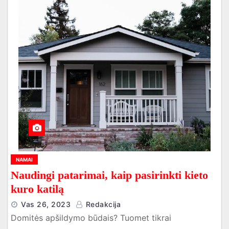
NAMAI
Naudingi patarimai, kaip pasirinkti kieto
kuro katilą
Vas 26, 2023
Redakcija
Domitės apšildymo būdais? Tuomet tikrai