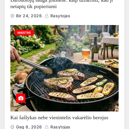
Darbuotojų sauga įmonėse: kaip užtikrinti, kad ji
netaptų tik popieriumi
Bir 24, 2026
Rasytojas
MAISTAS
Kai šašlykas nebe vienintelis vakarėlio herojus
Geg 6, 2026
Rasytojas