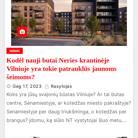
NAMAI
Kodėl nauji butai Neries krantinėje
Vilniuje yra tokie patrauklūs jaunoms
šeimoms?
Geg 17, 2023
Rasytojas
Koks yra jūsų svajonių būstas Vilniuje? Ar tai butas
centre, Senamiestyje, ar kotedžas miesto pakraštyje?
Senamiestyje per daug triukšminga, o kotedžas per
brangus? Įdomu, ką siūlo NT vystytojai šiuo metu.…