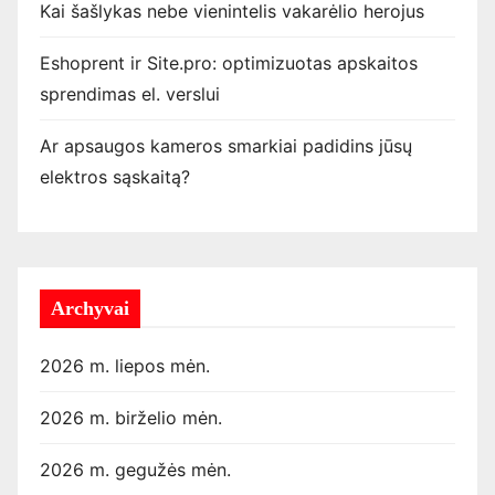
Kai šašlykas nebe vienintelis vakarėlio herojus
v
Eshoprent ir Site.pro: optimizuotas apskaitos
i
sprendimas el. verslui
m
Ar apsaugos kameros smarkiai padidins jūsų
a
elektros sąskaitą?
s
Archyvai
2026 m. liepos mėn.
2026 m. birželio mėn.
2026 m. gegužės mėn.