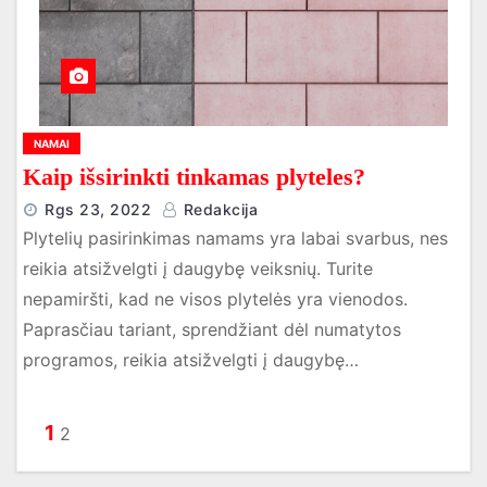
NAMAI
Kaip išsirinkti tinkamas plyteles?
Rgs 23, 2022
Redakcija
Plytelių pasirinkimas namams yra labai svarbus, nes
reikia atsižvelgti į daugybę veiksnių. Turite
nepamiršti, kad ne visos plytelės yra vienodos.
Paprasčiau tariant, sprendžiant dėl ​​numatytos
programos, reikia atsižvelgti į daugybę…
Į
1
2
r