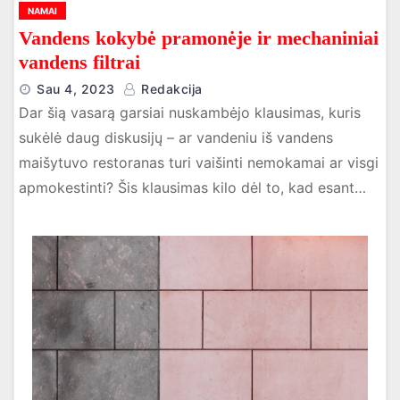
NAMAI
Vandens kokybė pramonėje ir mechaniniai
vandens filtrai
Sau 4, 2023
Redakcija
Dar šią vasarą garsiai nuskambėjo klausimas, kuris
sukėlė daug diskusijų – ar vandeniu iš vandens
maišytuvo restoranas turi vaišinti nemokamai ar visgi
apmokestinti? Šis klausimas kilo dėl to, kad esant…