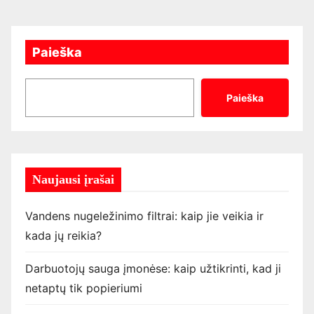
a
š
Paieška
ų
Paieška
p
u
s
Naujausi įrašai
l
a
Vandens nugeležinimo filtrai: kaip jie veikia ir
kada jų reikia?
p
Darbuotojų sauga įmonėse: kaip užtikrinti, kad ji
i
netaptų tik popieriumi
a