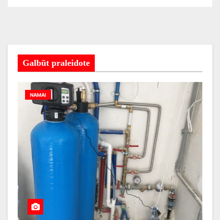
Galbūt praleidote
NAMAI