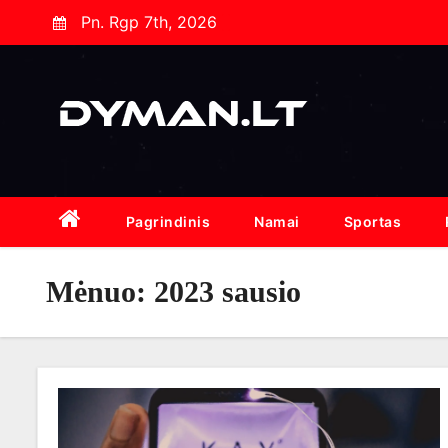
S
Pn. Rgp 7th, 2026
k
i
p
t
o
c
o
Pagrindinis
Namai
Sportas
n
t
Mėnuo:
2023 sausio
e
n
t