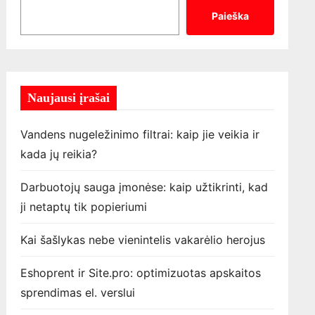
Paieška
Naujausi įrašai
Vandens nugeležinimo filtrai: kaip jie veikia ir
kada jų reikia?
Darbuotojų sauga įmonėse: kaip užtikrinti, kad
ji netaptų tik popieriumi
Kai šašlykas nebe vienintelis vakarėlio herojus
Eshoprent ir Site.pro: optimizuotas apskaitos
sprendimas el. verslui