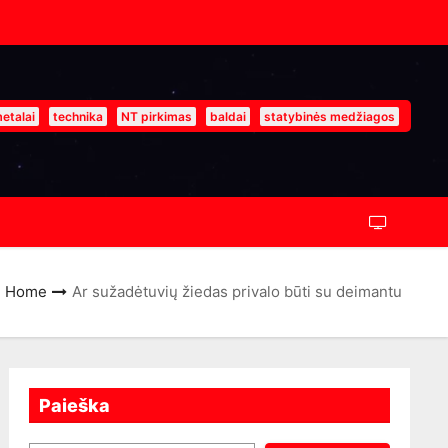
etalai
technika
NT pirkimas
baldai
statybinės medžiagos
Home
Ar sužadėtuvių žiedas privalo būti su deimantu
Paieška