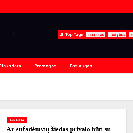
Top Tags
interjeras
statybos
m
Rinkodara
Pramogos
Paslaugos
APRANGA
Ar sužadėtuvių žiedas privalo būti su