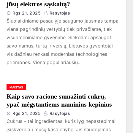
jūsų elektros sąskaitą?
Rgs 21, 2025
Rasytojas
Šiuolaikiniame pasaulyje saugumo jausmas tampa
viena pagrindinių vertybių tiek privačiame, tiek
visuomeniniame gyvenime. Siekdami apsaugoti
savo namus, turtą ir verslą, Lietuvos gyventojai
vis dažniau renkasi modernias technologines
priemones. Viena populiariausių…
MAISTAS
Kaip savo racione sumažinti cukrų,
ypač mėgstantiems naminius kepinius
Rgs 21, 2025
Rasytojas
Cukrus – tai ingredientas, kuris lyg nepastebimai
įsiskverbia į mūsų kasdienybę. Jis naudojamas