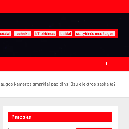
etalai
technika
NT pirkimas
baldai
statybinės medžiagos
saugos kameros smarkiai padidins jūsų elektros sąskaitą?
Paieška