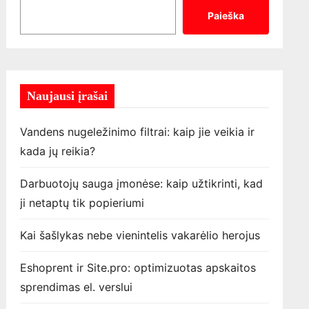
Paieška
Naujausi įrašai
Vandens nugeležinimo filtrai: kaip jie veikia ir
kada jų reikia?
Darbuotojų sauga įmonėse: kaip užtikrinti, kad
ji netaptų tik popieriumi
Kai šašlykas nebe vienintelis vakarėlio herojus
Eshoprent ir Site.pro: optimizuotas apskaitos
sprendimas el. verslui