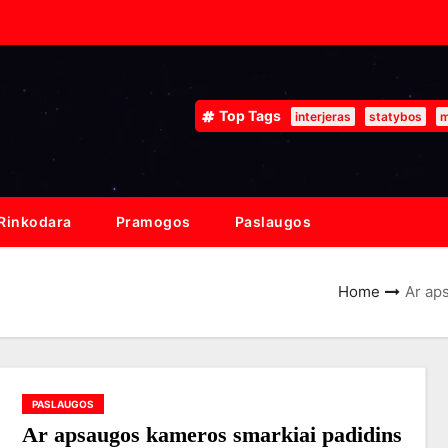
Top Tags
interjeras
statybos
m
Rinkodara
Pramogos
Paslaugos
Home
Ar ap
PASLAUGOS
Ar apsaugos kameros smarkiai padidins