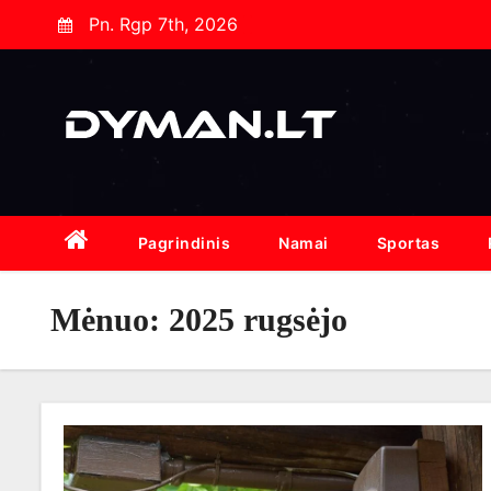
S
Pn. Rgp 7th, 2026
k
i
p
t
o
c
o
Pagrindinis
Namai
Sportas
n
t
Mėnuo:
2025 rugsėjo
e
n
t