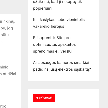
užtikrinti, kad ji netaptų tik
popieriumi
Kai šašlykas nebe vienintelis
irinkimų.
vakarėlio herojus
abu, jog
 būtų
Eshoprent ir Site.pro:
s.
optimizuotas apskaitos
sprendimas el. verslui
Ar apsaugos kameros smarkiai
minio
padidins jūsų elektros sąskaitą?
 atidžiai
Archyvai
arbo