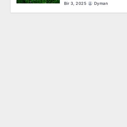
Bir 3, 2025
Dyman
a
š
ų