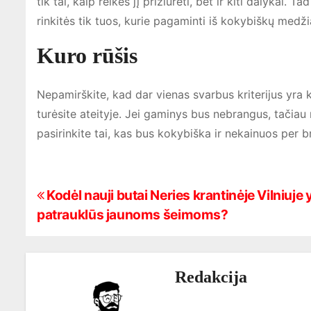
tik tai, kaip reikės jį prižiūrėti, bet ir kiti dalykai. T
rinkitės tik tuos, kurie pagaminti iš kokybiškų medž
Kuro rūšis
Nepamirškite, kad dar vienas svarbus kriterijus yra k
turėsite ateityje. Jei gaminys bus nebrangus, tačiau
pasirinkite tai, kas bus kokybiška ir nekainuos per b
N
Kodėl nauji butai Neries krantinėje Vilniuje 
patrauklūs jaunoms šeimoms?
a
v
Redakcija
i
g