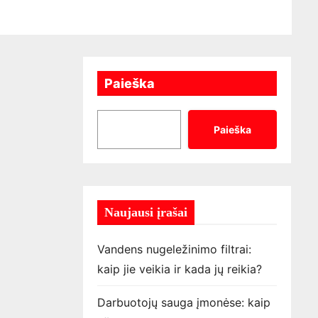
Paieška
Paieška
Naujausi įrašai
Vandens nugeležinimo filtrai:
kaip jie veikia ir kada jų reikia?
Darbuotojų sauga įmonėse: kaip