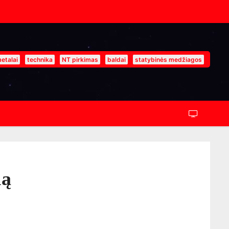
etalai
technika
NT pirkimas
baldai
statybinės medžiagos
lą