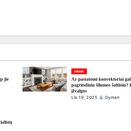
NAMAI
p jie
Ar pastatomi konvektoriai gali
pagrindiniu šilumos šaltiniu?
įžvalgos
Lie 19, 2025
Dyman
ialistų