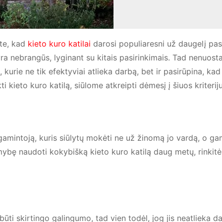
te, kad
kieto kuro katilai
darosi populiaresni už daugelį pas
 yra nebrangūs, lyginant su kitais pasirinkimais. Tad nenuost
 kurie ne tik efektyviai atlieka darbą, bet ir pasirūpina, kad
i kieto kuro katilą, siūlome atkreipti dėmesį į šiuos kriteriju
 gamintoją, kuris siūlytų mokėti ne už žinomą jo vardą, o ga
mybę naudoti kokybišką kieto kuro katilą daug metų, rinkitės
būti skirtingo galingumo, tad vien todėl, jog jis neatlieka d