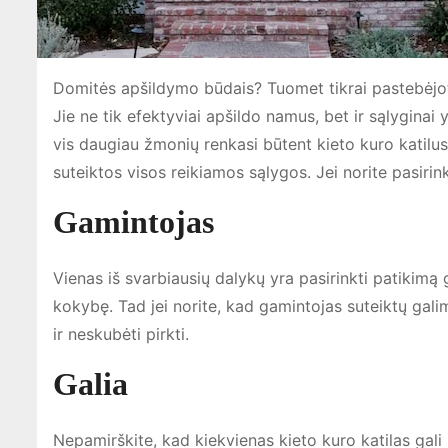
Domitės apšildymo būdais? Tuomet tikrai pastebėjo
Jie ne tik efektyviai apšildo namus, bet ir sąlyginai
vis daugiau žmonių renkasi būtent kieto kuro katilus,
suteiktos visos reikiamos sąlygos. Jei norite pasirinkt
Gamintojas
Vienas iš svarbiausių dalykų yra pasirinkti patikimą
kokybę. Tad jei norite, kad gamintojas suteiktų gali
ir neskubėti pirkti.
Galia
Nepamirškite, kad kiekvienas kieto kuro katilas gali 