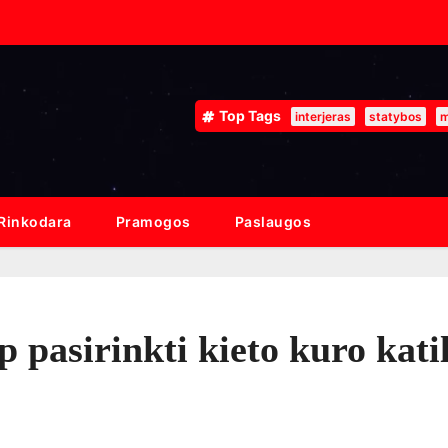
Top Tags
interjeras
statybos
m
Rinkodara
Pramogos
Paslaugos
 pasirinkti kieto kuro kati