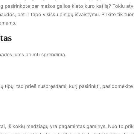
iog pasirinkote per mažos galios kieto kuro katilą? Tokiu atv
naudos, bet ir tapo visišku pinigų išvaistymu. Pirkite tik tuo
 namams.
tas
padės jums priimti sprendimą.
ų tipų, tad prieš nuspręsdami, kurį pasirinkti, pasidomėkite j
r tai, iš kokių medžiagų yra pagamintas gaminys. Nuo to pri