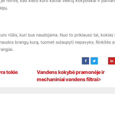
ad jei norite, kad kieto kuro katilai veiktų kokybiškai ir patvari
iagų.
uro rūšis, kuri bus naudojama. Nuo to priklauso tai, kokias 
 naudos brangų kurą, tuomet sutaupyti nepavyks. Rinkitės ati
rangiai.
yra tokie
Vandens kokybė pramonėje ir
mechaniniai vandens filtrai