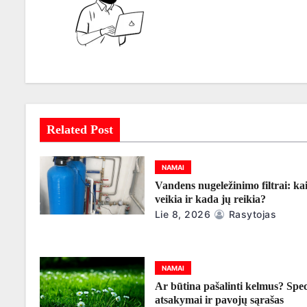
a
c
i
j
Related Post
a
t
NAMAI
a
Vandens nugeležinimo filtrai: kai
veikia ir kada jų reikia?
r
Lie 8, 2026
Rasytojas
p
į
NAMAI
Ar būtina pašalinti kelmus? Spec
r
atsakymai ir pavojų sąrašas