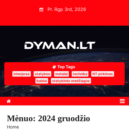
S
Pr. Rgp 3rd, 2026
k
i
p
t
o
c
o
Top Tags
n
interjeras
statybos
metalai
technika
NT pirkimas
t
baldai
statybinės medžiagos
e
n
t
Mėnuo:
2024 gruodžio
Home