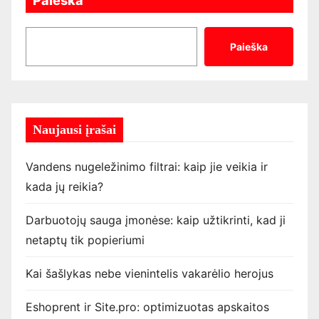
Paieška
Paieška
Naujausi įrašai
Vandens nugeležinimo filtrai: kaip jie veikia ir
kada jų reikia?
Darbuotojų sauga įmonėse: kaip užtikrinti, kad ji
netaptų tik popieriumi
Kai šašlykas nebe vienintelis vakarėlio herojus
Eshoprent ir Site.pro: optimizuotas apskaitos