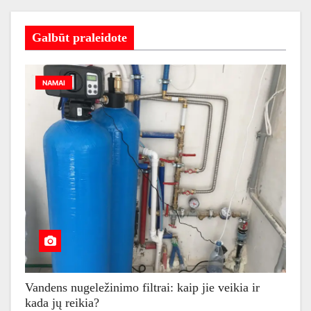
Galbūt praleidote
NAMAI
Vandens nugeležinimo filtrai: kaip jie veikia ir
kada jų reikia?