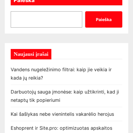
Paieška
Paieška
Naujausi įrašai
Vandens nugeležinimo filtrai: kaip jie veikia ir
kada jų reikia?
Darbuotojų sauga įmonėse: kaip užtikrinti, kad ji
netaptų tik popieriumi
Kai šašlykas nebe vienintelis vakarėlio herojus
Eshoprent ir Site.pro: optimizuotas apskaitos