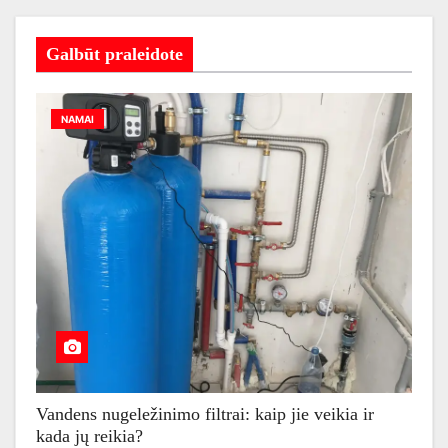
Galbūt praleidote
NAMAI
Vandens nugeležinimo filtrai: kaip jie veikia ir
kada jų reikia?