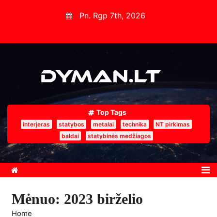
S
Pn. Rgp 7th, 2026
k
i
p
t
o
c
o
Top Tags
n
interjeras
statybos
metalai
technika
NT pirkimas
t
baldai
statybinės medžiagos
e
n
t
Mėnuo:
2023 birželio
Home