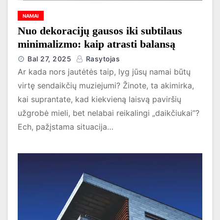
NAMAI
Nuo dekoracijų gausos iki subtilaus
minimalizmo: kaip atrasti balansą
Bal 27, 2025
Rasytojas
Ar kada nors jautėtės taip, lyg jūsų namai būtų
virtę sendaikčių muziejumi? Žinote, ta akimirka,
kai suprantate, kad kiekvieną laisvą paviršių
užgrobė mieli, bet nelabai reikalingi „daikčiukai”?
Ech, pažįstama situacija…