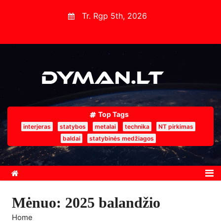
S
Tr. Rgp 5th, 2026
k
i
p
t
o
c
o
Top Tags
n
interjeras
statybos
metalai
technika
NT pirkimas
t
baldai
statybinės medžiagos
e
n
t
Mėnuo:
2025 balandžio
Home