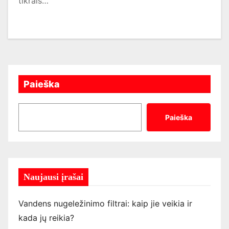
tikrais…
Paieška
Paieška
Naujausi įrašai
Vandens nugeležinimo filtrai: kaip jie veikia ir
kada jų reikia?