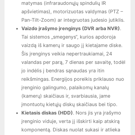
matymas (infraraudonųjų spindulių IR
apšvietimas), motorizuotas valdymas (PTZ –
Pan-Tilt-Zoom) ar integruotas judesio jutiklis.
Vaizdo įrašymo įrenginys (DVR arba NVR)
.
Tai sistemos „smegenys“, kurios apdoroja
vaizdą iš kamerų ir saugo jį kietajame diske.
Šis įrenginys veikia nepertraukiamai, 24
valandas per parą, 7 dienas per savaitę, todėl
jo indėlis į bendras sąnaudas yra itin
reikšmingas. Energijos poreikis priklauso nuo
įrenginio galingumo, palaikomų kanalų
(kamerų) skaičiaus ir, svarbiausia, jame
įmontuotų kietųjų diskų skaičiaus bei tipo.
Kietasis diskas (HDD)
. Nors jis yra įrašymo
įrenginio viduje, verta jį išskirti kaip atskirą
komponentą. Diskas nuolat sukasi ir atlieka