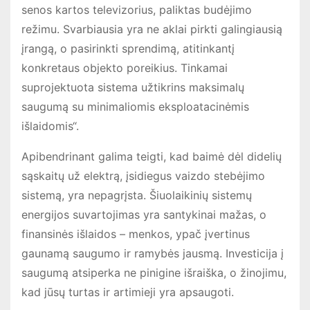
senos kartos televizorius, paliktas budėjimo
režimu. Svarbiausia yra ne aklai pirkti galingiausią
įrangą, o pasirinkti sprendimą, atitinkantį
konkretaus objekto poreikius. Tinkamai
suprojektuota sistema užtikrins maksimalų
saugumą su minimaliomis eksploatacinėmis
išlaidomis“.
Apibendrinant galima teigti, kad baimė dėl didelių
sąskaitų už elektrą, įsidiegus vaizdo stebėjimo
sistemą, yra nepagrįsta. Šiuolaikinių sistemų
energijos suvartojimas yra santykinai mažas, o
finansinės išlaidos – menkos, ypač įvertinus
gaunamą saugumo ir ramybės jausmą. Investicija į
saugumą atsiperka ne pinigine išraiška, o žinojimu,
kad jūsų turtas ir artimieji yra apsaugoti.