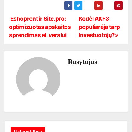
N
Eshoprent ir Site.pro:
Kodėl AKF3
optimizuotas apskaitos
populiarėja tarp
a
sprendimas el. verslui
investuotojų?
v
i
Rasytojas
g
a
c
i
j
a
Related Post