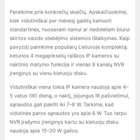
Pereikime prie konkrečių skaičių. Apskaičiuokime,
kiek vidutiniškai per mėnesį galėtų kainuoti
standartinės, nuosavam namui ar nedideliam biurui
skirtos vaizdo stebėjimo sistemos išlaikymas. Kaip
pavyzdį paimkime populiarų Lietuvoje komplektą:
keturios 4 megapikselių raiškos IP kameros su
naktinio matymo funkcija ir vienas 8 kanalų NVR
įrenginys su vienu kietuoju disku.
Vidutiniškai viena tokia IP kamera naudoja apie 4–
5 vatus (W) dieną, o naktį, įsijungus IR pašvietimui,
sąnaudos gali pakilti iki 7–8 W. Tarkime, kad
vidutinės paros sąnaudos yra apie 6 W. Tuo tarpu
NVR įrašymo įrenginys kartu su kietuoju disku
naudoja apie 15–20 W galios.