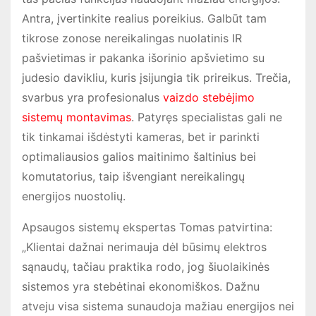
Antra, įvertinkite realius poreikius. Galbūt tam
tikrose zonose nereikalingas nuolatinis IR
pašvietimas ir pakanka išorinio apšvietimo su
judesio davikliu, kuris įsijungia tik prireikus. Trečia,
svarbus yra profesionalus
vaizdo stebėjimo
sistemų montavimas
. Patyręs specialistas gali ne
tik tinkamai išdėstyti kameras, bet ir parinkti
optimaliausios galios maitinimo šaltinius bei
komutatorius, taip išvengiant nereikalingų
energijos nuostolių.
Apsaugos sistemų ekspertas Tomas patvirtina:
„Klientai dažnai nerimauja dėl būsimų elektros
sąnaudų, tačiau praktika rodo, jog šiuolaikinės
sistemos yra stebėtinai ekonomiškos. Dažnu
atveju visa sistema sunaudoja mažiau energijos nei