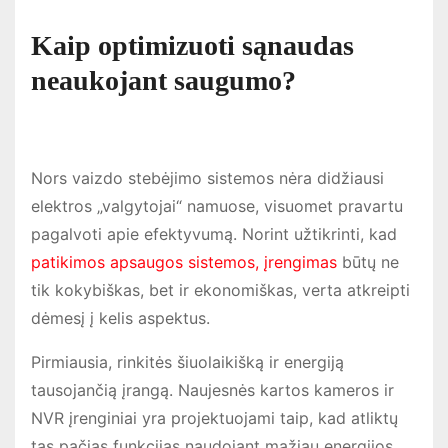
Kaip optimizuoti sąnaudas
neaukojant saugumo?
Nors vaizdo stebėjimo sistemos nėra didžiausi
elektros „valgytojai“ namuose, visuomet pravartu
pagalvoti apie efektyvumą. Norint užtikrinti, kad
patikimos apsaugos sistemos, įrengimas
būtų ne
tik kokybiškas, bet ir ekonomiškas, verta atkreipti
dėmesį į kelis aspektus.
Pirmiausia, rinkitės šiuolaikišką ir energiją
tausojančią įrangą. Naujesnės kartos kameros ir
NVR įrenginiai yra projektuojami taip, kad atliktų
tas pačias funkcijas naudojant mažiau energijos.