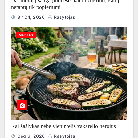
Darbuotojų sauga įmonėse: kaip užtikrinti, kad ji
netaptų tik popieriumi
Bir 24, 2026
Rasytojas
MAISTAS
Kai šašlykas nebe vienintelis vakarėlio herojus
Geg 6, 2026
Rasytojas