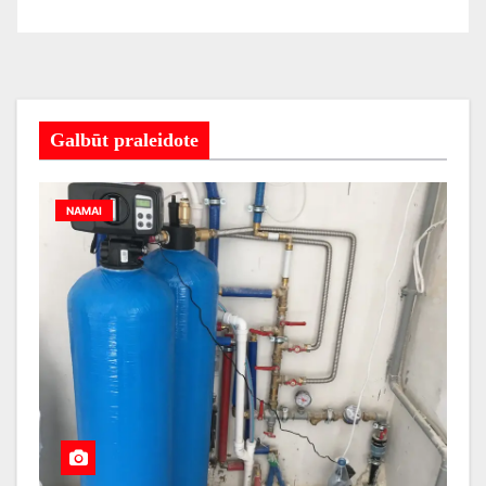
Galbūt praleidote
NAMAI