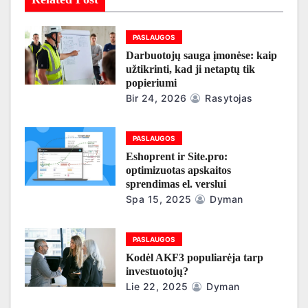
t
a
PASLAUGOS
Darbuotojų sauga įmonėse: kaip
r
užtikrinti, kad ji netaptų tik
popieriumi
p
Bir 24, 2026
Rasytojas
į
PASLAUGOS
r
Eshoprent ir Site.pro:
optimizuotas apskaitos
a
sprendimas el. verslui
Spa 15, 2025
Dyman
š
ų
PASLAUGOS
Kodėl AKF3 populiarėja tarp
investuotojų?
Lie 22, 2025
Dyman