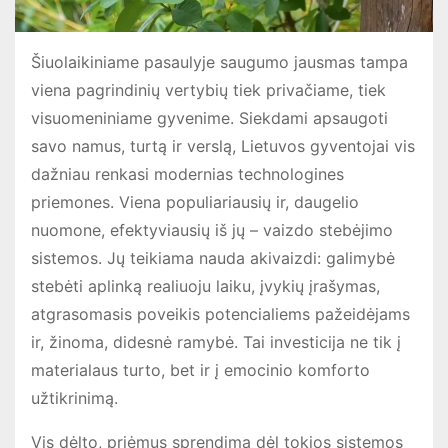
Šiuolaikiniame pasaulyje saugumo jausmas tampa
viena pagrindinių vertybių tiek privačiame, tiek
visuomeniniame gyvenime. Siekdami apsaugoti
savo namus, turtą ir verslą, Lietuvos gyventojai vis
dažniau renkasi modernias technologines
priemones. Viena populiariausių ir, daugelio
nuomone, efektyviausių iš jų – vaizdo stebėjimo
sistemos. Jų teikiama nauda akivaizdi: galimybė
stebėti aplinką realiuoju laiku, įvykių įrašymas,
atgrasomasis poveikis potencialiems pažeidėjams
ir, žinoma, didesnė ramybė. Tai investicija ne tik į
materialaus turto, bet ir į emocinio komforto
užtikrinimą.
Vis dėlto, priėmus sprendimą dėl tokios sistemos