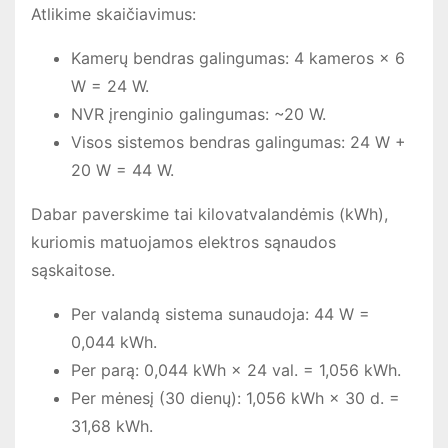
Atlikime skaičiavimus:
Kamerų bendras galingumas: 4 kameros × 6
W = 24 W.
NVR įrenginio galingumas: ~20 W.
Visos sistemos bendras galingumas: 24 W +
20 W = 44 W.
Dabar paverskime tai kilovatvalandėmis (kWh),
kuriomis matuojamos elektros sąnaudos
sąskaitose.
Per valandą sistema sunaudoja: 44 W =
0,044 kWh.
Per parą: 0,044 kWh × 24 val. = 1,056 kWh.
Per mėnesį (30 dienų): 1,056 kWh × 30 d. =
31,68 kWh.