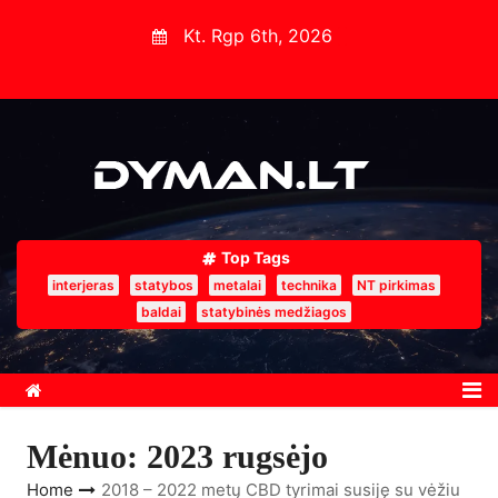
S
Kt. Rgp 6th, 2026
k
i
p
t
o
c
o
Top Tags
n
interjeras
statybos
metalai
technika
NT pirkimas
t
baldai
statybinės medžiagos
e
n
t
Mėnuo:
2023 rugsėjo
Home
2018 – 2022 metų CBD tyrimai susiję su vėžiu