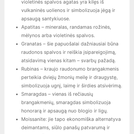
violetinės spalvos agatas yra kilęs iš
vulkaninės uolienos ir simbolizuoja jėgą ir
apsaugą santykiuose.
Apatitas – mineralas, randamas rožinės,
mėlynos arba violetinės spalvos.
Granatas – šie papuošalai dažniausiai būna
raudonos spalvos ir reiškia įsipareigojimą,
atsidavimą vienas kitam – svarbų pažadą.
Rubinas – kraujo raudonumo brangakmenis
perteikia dviejų žmonių meilę ir draugystę,
simbolizuoja ugnį, laimę ir širdies atsivėrimą.
Smaragdas – vienas iš rečiausių
brangakmenių, smaragdas simbolizuoja
honorarą ir apsaugą nuo blogio ir ligų.
Moissanite: jie tapo ekonomiška alternatyva
deimantams, siūlo panašų patvarumą ir