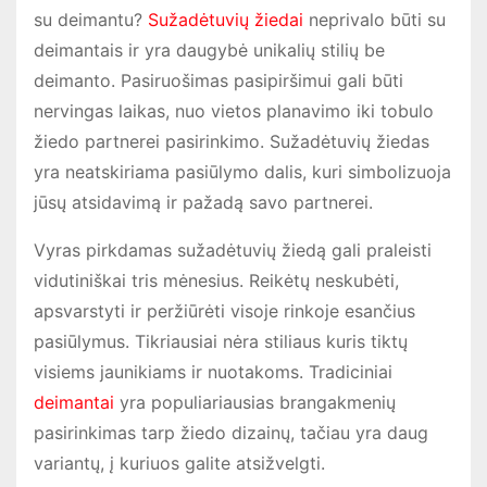
su deimantu?
Sužadėtuvių žiedai
neprivalo būti su
deimantais ir yra daugybė unikalių stilių be
deimanto. Pasiruošimas pasipiršimui gali būti
nervingas laikas, nuo vietos planavimo iki tobulo
žiedo partnerei pasirinkimo. Sužadėtuvių žiedas
yra neatskiriama pasiūlymo dalis, kuri simbolizuoja
jūsų atsidavimą ir pažadą savo partnerei.
Vyras pirkdamas sužadėtuvių žiedą gali praleisti
vidutiniškai tris mėnesius. Reikėtų neskubėti,
apsvarstyti ir peržiūrėti visoje rinkoje esančius
pasiūlymus. Tikriausiai nėra stiliaus kuris tiktų
visiems jaunikiams ir nuotakoms. Tradiciniai
deimantai
yra populiariausias brangakmenių
pasirinkimas tarp žiedo dizainų, tačiau yra daug
variantų, į kuriuos galite atsižvelgti.