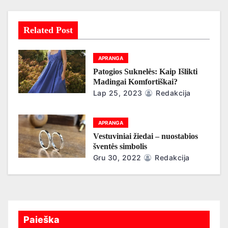
j
a
Related Post
t
a
APRANGA
Patogios Suknelės: Kaip Išlikti
r
Madingai Komfortiškai?
Lap 25, 2023
Redakcija
p
į
APRANGA
Vestuviniai žiedai – nuostabios
r
šventės simbolis
Gru 30, 2022
Redakcija
a
š
ų
Paieška