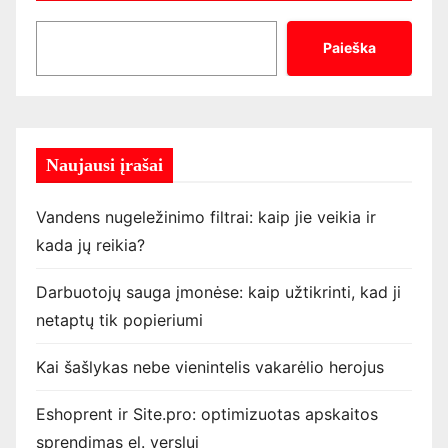
Paieška
Naujausi įrašai
Vandens nugeležinimo filtrai: kaip jie veikia ir
kada jų reikia?
Darbuotojų sauga įmonėse: kaip užtikrinti, kad ji
netaptų tik popieriumi
Kai šašlykas nebe vienintelis vakarėlio herojus
Eshoprent ir Site.pro: optimizuotas apskaitos
sprendimas el. verslui