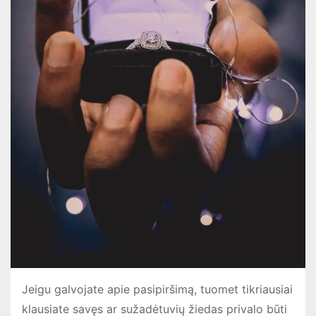
Jeigu galvojate apie pasipiršimą, tuomet tikriausiai
klausiate savęs ar sužadėtuvių žiedas privalo būti