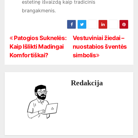
estetinę išvaizdą kaip tradicinis
brangakmenis.
N
Patogios Suknelės:
Vestuviniai žiedai –
Kaip Išlikti Madingai
nuostabios šventės
a
Komfortiškai?
simbolis
v
i
Redakcija
g
a
c
i