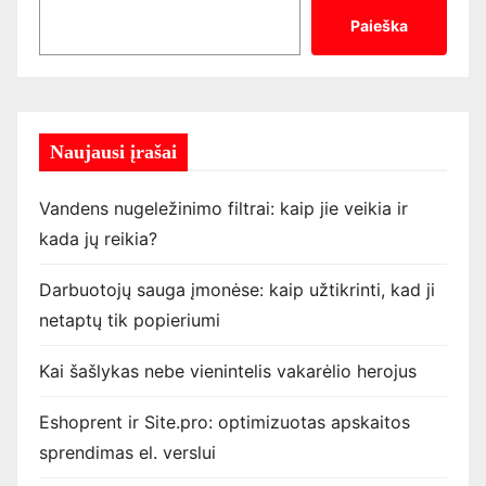
Paieška
Naujausi įrašai
Vandens nugeležinimo filtrai: kaip jie veikia ir
kada jų reikia?
Darbuotojų sauga įmonėse: kaip užtikrinti, kad ji
netaptų tik popieriumi
Kai šašlykas nebe vienintelis vakarėlio herojus
Eshoprent ir Site.pro: optimizuotas apskaitos
sprendimas el. verslui