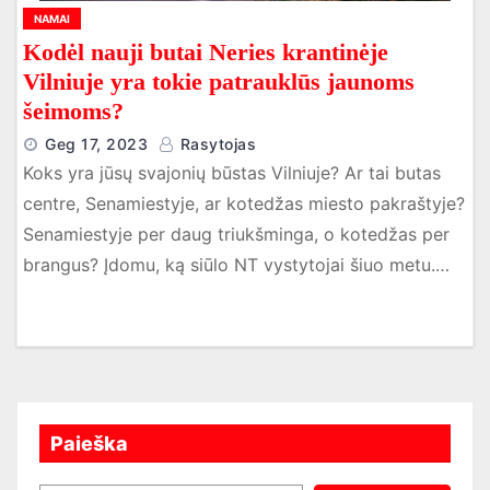
NAMAI
Kodėl nauji butai Neries krantinėje
Vilniuje yra tokie patrauklūs jaunoms
šeimoms?
Geg 17, 2023
Rasytojas
Koks yra jūsų svajonių būstas Vilniuje? Ar tai butas
centre, Senamiestyje, ar kotedžas miesto pakraštyje?
Senamiestyje per daug triukšminga, o kotedžas per
brangus? Įdomu, ką siūlo NT vystytojai šiuo metu.…
Paieška