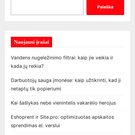
Paieška
Naujausi įrašai
Vandens nugeležinimo filtrai: kaip jie veikia ir
kada jų reikia?
Darbuotojų sauga įmonėse: kaip užtikrinti, kad ji
netaptų tik popieriumi
Kai šašlykas nebe vienintelis vakarėlio herojus
Eshoprent ir Site.pro: optimizuotas apskaitos
sprendimas el. verslui