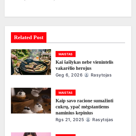
i
j
a
Related Post
t
a
MAISTAS
Kai šašlykas nebe vienintelis
r
vakarėlio herojus
Geg 6, 2026
Rasytojas
p
į
MAISTAS
Kaip savo racione sumažinti
r
cukrų, ypač mėgstantiems
naminius kepinius
a
Rgs 21, 2025
Rasytojas
š