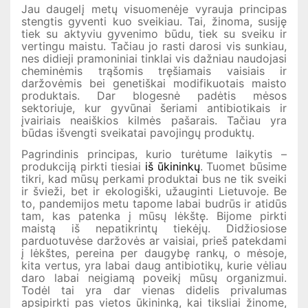
Jau daugelį metų visuomenėje vyrauja principas
stengtis gyventi kuo sveikiau. Tai, žinoma, susiję
tiek su aktyviu gyvenimo būdu, tiek su sveiku ir
vertingu maistu. Tačiau jo rasti darosi vis sunkiau,
nes didieji pramoniniai tinklai vis dažniau naudojasi
cheminėmis trąšomis tręšiamais vaisiais ir
daržovėmis bei genetiškai modifikuotais maisto
produktais. Dar blogesnė padėtis mėsos
sektoriuje, kur gyvūnai šeriami antibiotikais ir
įvairiais neaiškios kilmės pašarais. Tačiau yra
būdas išvengti sveikatai pavojingų produktų.
Pagrindinis principas, kurio turėtume laikytis –
produkciją pirkti tiesiai
iš ūkininkų
. Tuomet būsime
tikri, kad mūsų perkami produktai bus ne tik sveiki
ir švieži, bet ir ekologiški, užauginti Lietuvoje. Be
to, pandemijos metu tapome labai budrūs ir atidūs
tam, kas patenka į mūsų lėkštę. Bijome pirkti
maistą iš nepatikrintų tiekėjų. Didžiosiose
parduotuvėse daržovės ar vaisiai, prieš patekdami
į lėkštes, pereina per daugybę rankų, o mėsoje,
kita vertus, yra labai daug antibiotikų, kurie vėliau
daro labai neigiamą poveikį mūsų organizmui.
Todėl tai yra dar vienas didelis privalumas
apsipirkti pas vietos ūkininką, kai tiksliai žinome,