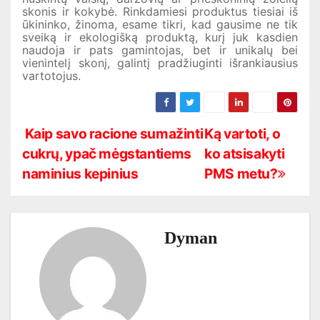
skonis ir kokybė. Rinkdamiesi produktus tiesiai iš
ūkininko, žinoma, esame tikri, kad gausime ne tik
sveiką ir ekologišką produktą, kurį juk kasdien
naudoja ir pats gamintojas, bet ir unikalų bei
vienintelį skonį, galintį pradžiuginti išrankiausius
vartotojus.
N
Kaip savo racione sumažinti
Ką vartoti, o
cukrų, ypač mėgstantiems
ko atsisakyti
a
naminius kepinius
PMS metu?
v
i
Dyman
g
a
c