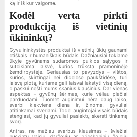
ką ir iš kur valgome.
Kodėl verta pirkti
produkciją iš vietinių
ūkininkų?
Gyvulininkystės produktai iš vietinių ūkių gaunami
etiškais ir humaniškais būdais. Dažniausiai tokiame
ūkyje gyvūnams sudaromos puikios sąlygos ir
suteikiama laisvė, kurios trūksta pramoninėje
žemdirbystėje. Geriausias to pavyzdys – vištos,
kurios, skirtingai nei didelėse paukštidėse, turi
laisvą plotą, kuriame gali laisvai lakstyti visą dieną,
o paskui nešti mums skanius kiaušinius. Dar vienas
aspektas – gyvūnų šėrimas, kurie vėliau plačiai
parduodami. Tuomet auginimui nėra daug laiko,
svarbi kiekviena diena ir, žinoma, gyvuliai
atitinkamai sveriami. Todėl augintojai visais būdais
stengiasi, kad jų gyvuliai pasiektų skersti tinkamą
svorį.
Antras, ne mažiau svarbus klausimas – šviežiai
nuskintų vaisių, daržovių ar prieskoninių žolelių