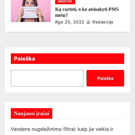
MAISTAS
ų
Ką vartoti, o ko atsisakyti PMS
metu?
Rgs 25, 2022
Redakcija
Paieška
Paieška
Naujausi įrašai
Vandens nugeležinimo filtrai: kaip jie veikia ir